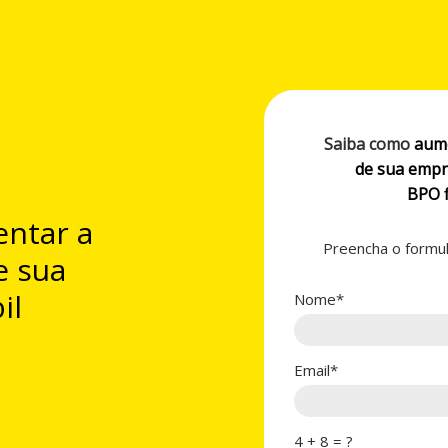
Saiba como
aume
de sua empr
BPO f
entar a
Preencha o formulá
e sua
il
Nome*
Email*
4 + 8 = ?