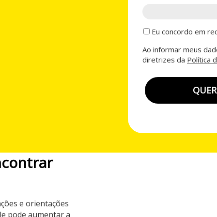
Eu concordo em rec
Ao informar meus dado
diretrizes da
Política 
QUER
ncontrar
ções e orientações
ele pode aumentar a