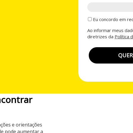
Eu concordo em rec
Ao informar meus dado
diretrizes da
Política 
QUER
ncontrar
ções e orientações
ele pode aumentar a