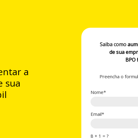
Saiba como
aume
de sua empr
BPO f
entar a
Preencha o formulá
e sua
il
Nome*
Email*
8 + 1 = ?